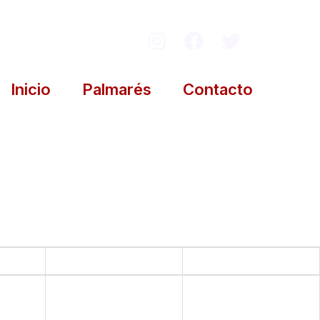
Inicio
Palmarés
Contacto
sáb.
dom.
31
1
2