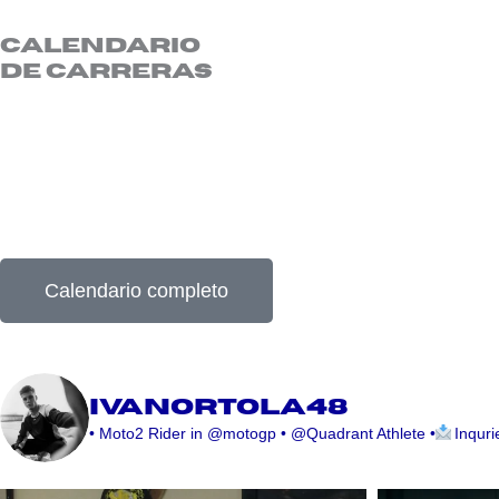
CALENDARIO
DE CARRERAS
Acompáñanos en este apasionante viaje lleno de velocid
carrera.
Este calendario está sujeto a cambios, así que asegúrat
Calendario completo
ivanortola48
• Moto2 Rider in @motogp
• @Quadrant Athlete
•
Inqur