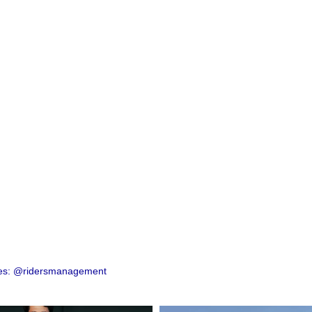
ad, destreza y adrenalina. Mantente actualizado con to
e de revisar regularmente para conocer las actualizacio
ies: @ridersmanagement