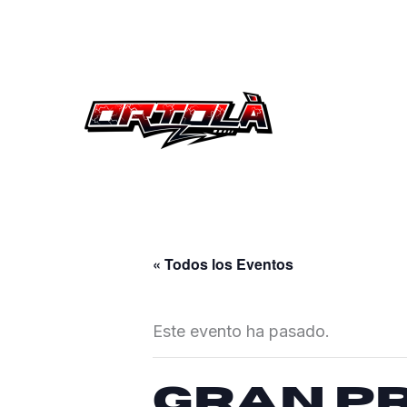
Ir
al
contenido
« Todos los Eventos
Este evento ha pasado.
Gran Pr