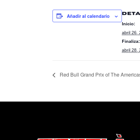
DET
Añadir al calendario
Inicio:
abril 26
Finaliza:
abril 28
Red Bull Grand Prix of The America